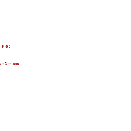
и BBG
 г.Харьков