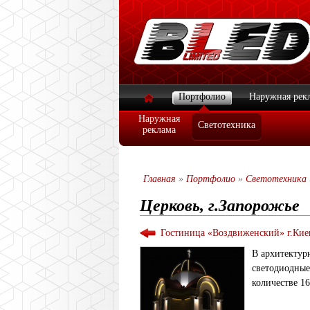
Портфолио
Наружная рек
Наружная
Светотехника
реклама
Главная
»
Портфолио
»
Светотехника
Церковь, г.Запорожье
Гостиница «Воздвиженский» г.Кие
В архитектур
светодиодные
количестве 1