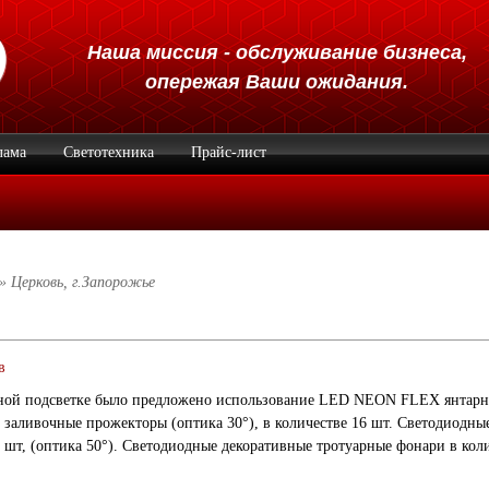
Наша миссия - обслуживание бизнеса,
опережая Ваши ожидания.
лама
Светотехника
Прайс-лист
» Церковь, г.Запорожье
в
ной подсветке было предложено использование LED NEON FLEX янтарно
 заливочные прожекторы (оптика 30°), в количестве 16 шт. Светодиодн
6 шт, (оптика 50°). Светодиодные декоративные тротуарные фонари в коли