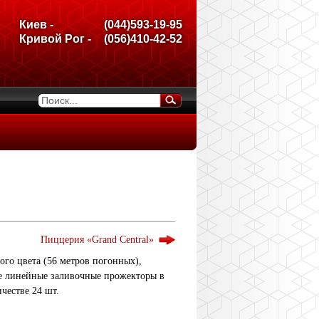
Киев -
(044)593-19-95
Кривой Рог -
(056)410-42-52
Пиццерия «Grand Central»
го цвета (56 метров погонных),
ые линейные заливочные прожекторы в
честве 24 шт.