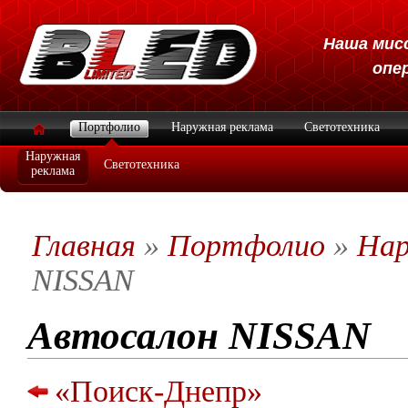
Наша мисс
опе
Портфолио
Наружная реклама
Светотехника
Наружная
Светотехника
реклама
Главная
»
Портфолио
»
Нар
NISSAN
Автосалон NISSAN
«Поиск-Днепр»