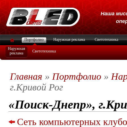
Наша мисс
опе
Портфолио
Наружная реклама
Светотехника
Наружная
Светотехника
реклама
Главная
»
Портфолио
»
Нар
г.Кривой Рог
«Поиск-Днепр», г.Кри
Сеть компьютерных клу