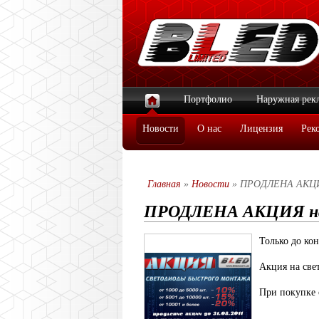
Портфолио
Наружная рек
Новости
О нас
Лицензия
Рек
Главная
»
Новости
» ПРОДЛЕНА АКЦИЯ
ПРОДЛЕНА АКЦИЯ на 
Только до ко
Акция на све
При покупке 