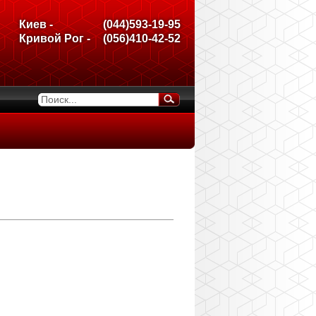
Киев -
(044)593-19-95
Кривой Рог -
(056)410-42-52