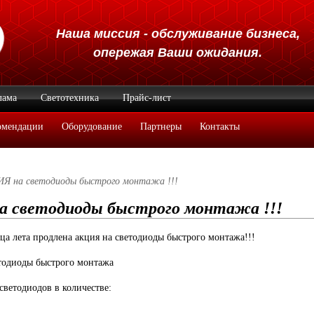
Наша миссия - обслуживание бизнеса,
опережая Ваши ожидания.
лама
Светотехника
Прайс-лист
омендации
Оборудование
Партнеры
Контакты
 на светодиоды быстрого монтажа !!!
светодиоды быстрого монтажа !!!
нца лета продлена акция на светодиоды быстрого монтажа!!!
тодиоды быстрого монтажа
светодиодов в количестве: